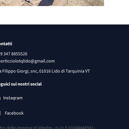
ntatti
39
347 8855526
porticciolotqlido@gmail.com
a Filippo Giorgi, snc, 01016 Lido di Tarquinia VT
guici sui nostri social
Instagram
Facebook
o delle imprese di Viterbo - p.i/c.f: 01684440561 -