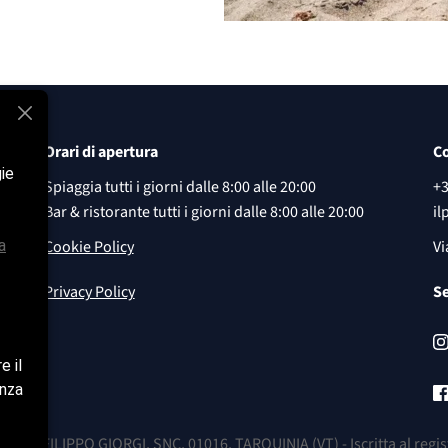
Orari di apertura
Co
gie
Spiaggia tutti i giorni dalle
8:00 alle 20:00
+
Bar & ristorante tutti i giorni dalle
8:00 alle 20:00
il
Cookie Policy
Vi
a
Privacy Policy
Se
e il
enza
IA FILIPPO GIORGI, SNC, 01016, TARQUINIA (VT) - Iscritta al registr