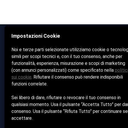
Impostazioni Cookie
Il Porticciolo
Noi e terze parti selezionate utilizziamo cookie o tecnolo
Home
simili per scopi tecnici e, con il tuo consenso, anche per
La Spiaggia
funzionalità, esperienza, misurazione e scopi di marketing
(con annunci personalizzati) come specificato nella
politic
Risto-Bar
sui cookie
. Rifiutare il consenso può rendere indisponibili
Casa Vacanza
funzioni correlate.
Noleggio & 
Rimessaggio
Sei libero di dare, rifiutare o revocare il tuo consenso in
qualsiasi momento. Usa il pulsante “Accetta Tutto” per dar
Contatti
consenso. Usa il pulsante “Rifiuta Tutto” per continuare s
accettare.
IL PORTICCIOLO DI TOFFOLETTI LUCA - Sede Legale: V